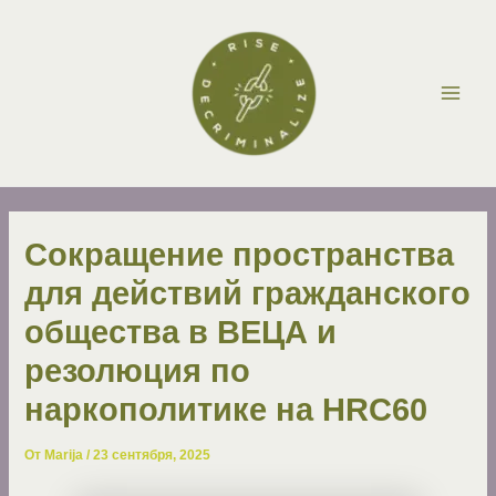
Перейти
Post
Main
к
navigation
Men
содержимому
Сокращение пространства
для действий гражданского
общества в ВЕЦА и
резолюция по
наркополитике на HRC60
От
Marija
/
23 сентября, 2025