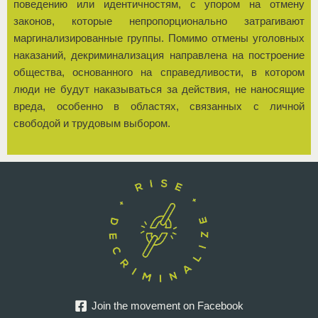
поведению или идентичностям, с упором на отмену
законов, которые непропорционально затрагивают
маргинализированные группы. Помимо отмены уголовных
наказаний, декриминализация направлена ​​на построение
общества, основанного на справедливости, в котором
люди не будут наказываться за действия, не наносящие
вреда, особенно в областях, связанных с личной
свободой и трудовым выбором.
Join the movement on Facebook