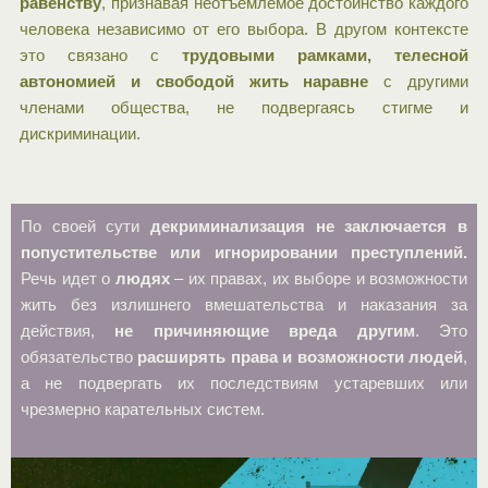
равенству
, признавая неотъемлемое достоинство каждого
человека независимо от его выбора. В другом контексте
это связано с
трудовыми рамками, телесной
автономией и свободой жить наравне
с другими
членами общества, не подвергаясь стигме и
дискриминации.
По своей сути
декриминализация не заключается в
попустительстве или игнорировании преступлений.
Речь идет о
людях
– их правах, их выборе и возможности
жить без излишнего вмешательства и наказания за
действия,
не причиняющие вреда другим
. Это
обязательство
расширять права и возможности людей
,
а не подвергать их последствиям устаревших или
чрезмерно карательных систем.