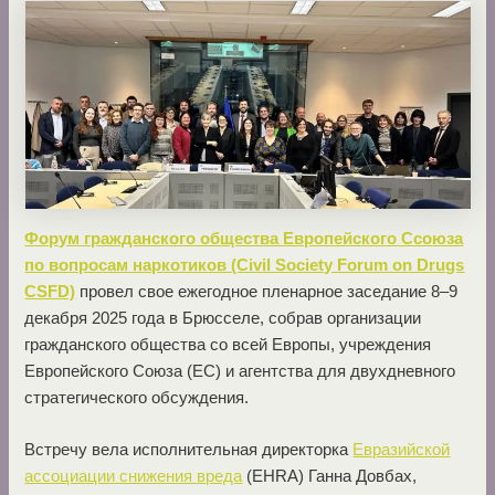
Форум гражданского общества Европейского Ссоюза
по вопросам наркотиков (Civil Society Forum on Drugs
CSFD)
провел свое ежегодное пленарное заседание 8–9
декабря 2025 года в Брюсселе, собрав организации
гражданского общества со всей Европы, учреждения
Европейского Союза (ЕС) и агентства для двухдневного
стратегического обсуждения.
Встречу вела исполнительная директорка
Евразийской
ассоциации снижения вреда
(EHRA) Ганна Довбах,